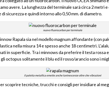
ndrà collegato ad un fluorocarbon. Il nuovo OCEA Shimano 
amo avere. La lunghezza del terminale sarà circa 2 metri 
di sicurezza e quindi intorno allo 0,50 mm. di diametro.
nuovo fluorocarbon per terminale
 minnow Rapala sia nel modello magnum affondante (con pal
plastica nella misura 14 e spesso anche 18 centimetri. L’ala
i in superficie. Tra i minnows da preferire il testa rossa ed
gli octopus solitamente il blu ed il rosso/arancio sono i migl
il paletta metallica emette anche luninescenze oltre che vibrazioni
er scoprire tecniche, trucchi e consigli per insidiare al megl