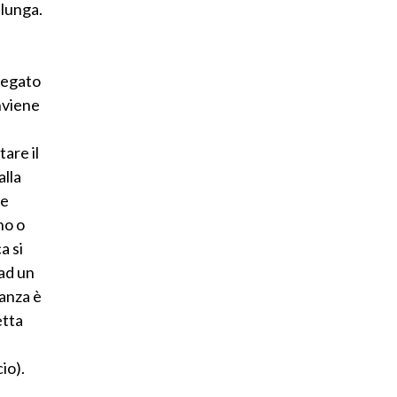
alunga.
piegato
nviene
tare il
alla
le
no o
a si
 ad un
tanza è
etta
io).