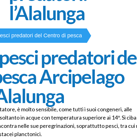
l’Alalunga
pesci predatori del Centro di pesca
I pesci predatori
 pesci predatori de
pesca Arcipelago
’Alalunga
tore, è molto sensibile, come tutti i suoi congeneri, alle
 soltanto in acque con temperatura superiore ai 14°. Si ciba
ncontra nelle sue peregrinazioni, soprattutto pesci, tra cui 
stacei planctonici.