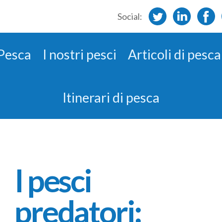
Social:
 Pesca
I nostri pesci
Articoli di pesca
Itinerari di pesca
I pesci
predatori: