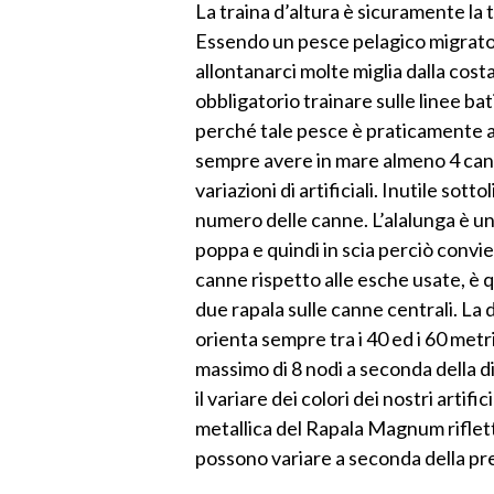
La traina d’altura è sicuramente la
Essendo un pesce pelagico migrato
allontanarci molte miglia dalla cost
obbligatorio trainare sulle linee ba
perché tale pesce è praticamente as
sempre avere in mare almeno 4 can
variazioni di artificiali. Inutile so
numero delle canne. L’alalunga è un
poppa e quindi in scia perciò convi
canne rispetto alle esche usate, è q
due rapala sulle canne centrali. La 
orienta sempre tra i 40 ed i 60 metri
massimo di 8 nodi a seconda della 
il variare dei colori dei nostri artif
metallica del Rapala Magnum riflett
possono variare a seconda della pre