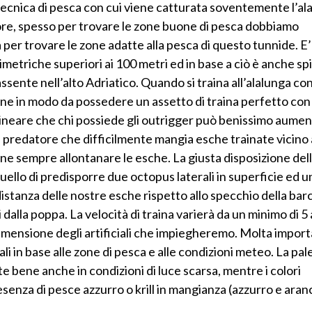
 tecnica di pesca con cui viene catturata soventemente l’al
re, spesso per trovare le zone buone di pesca dobbiamo
a per trovare le zone adatte alla pesca di questo tunnide. E’
timetriche superiori ai 100 metri ed in base a ciò è anche s
sente nell’alto Adriatico. Quando si traina all’alalunga co
ne in modo da possedere un assetto di traina perfetto con
ttolineare che chi possiede gli outrigger può benissimo aumen
 predatore che difficilmente mangia esche trainate vicino 
ene sempre allontanare le esche. La giusta disposizione del
uello di predisporre due octopus laterali in superficie ed u
distanza delle nostre esche rispetto allo specchio della barc
 dalla poppa. La velocità di traina varierà da un minimo di 5
dimensione degli artificiali che impiegheremo. Molta impor
iciali in base alle zone di pesca e alle condizioni meteo. La pal
e bene anche in condizioni di luce scarsa, mentre i colori
senza di pesce azzurro o krill in mangianza (azzurro e aranc