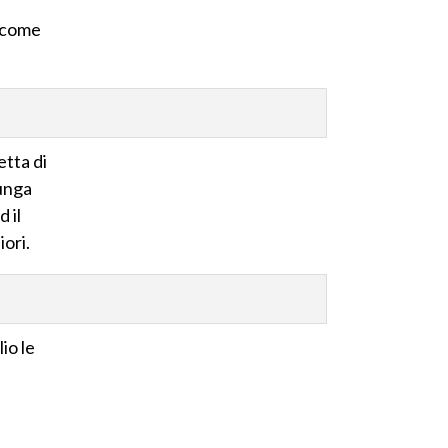
è
e come
etta di
lunga
 il
iori.
io le