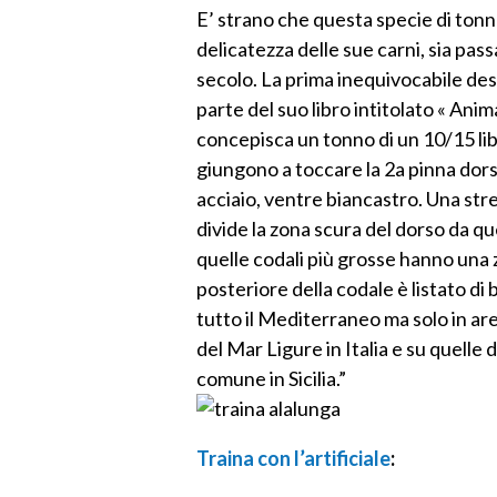
E’ strano che questa specie di tonn
delicatezza delle sue carni, sia passa
secolo. La prima inequivocabile descr
parte del suo libro intitolato « Anim
concepisca un tonno di un 10/15 lib
giungono a toccare la 2a pinna dorsa
acciaio, ventre biancastro. Una stre
divide la zona scura del dorso da qu
quelle codali più grosse hanno una z
posteriore della codale è listato di 
tutto il Mediterraneo ma solo in ar
del Mar Ligure in Italia e su quelle
comune in Sicilia.”
Traina con l’artificiale
: