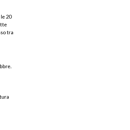
 le 20
atte
sso tra
ibbre.
ttura