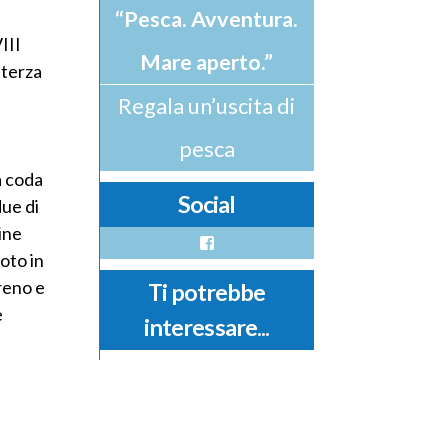
“Pesca. Avventura.
VIII
Mare aperto.”
 terza
Regala un’uscita di
pesca
a coda
Social
due di
ine
Facebook
Noto in
rreno e
Ti potrebbe
è
interessare...