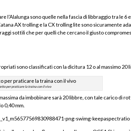
are l’Alalunga sono quelle nella fascia di libbraggio tra le 6 e
 Catana AX trolling e la CX trolling lite sono sicuramente ad
bbraggi sottili che per quelli che cercano il giusto comprome
propriati sono classificati con la dicitura 12 o al massimo 20 l
tto per praticare la traina con il vivo
 massima da imbobinare sarà 20 libbre, con tale carico di ro
lo 0,40 mm.