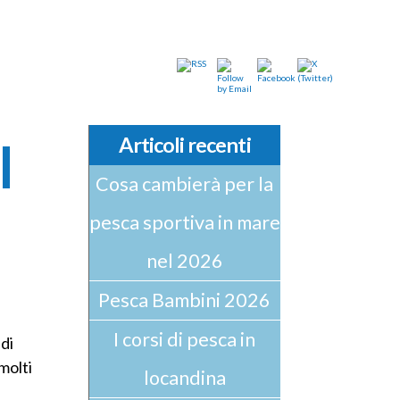
: l’Alalunga
Articoli recenti
l
Cosa cambierà per la
pesca sportiva in mare
nel 2026
Pesca Bambini 2026
I corsi di pesca in
 di
molti
locandina