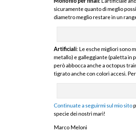
Monofilo per finali:
L’artificiale a
sicuramente quanto di meglio possi
diametro meglio restare in un range 
Artificiali
: Le esche migliori sono
metallo) e galleggiante (paletta in 
però abbocca anche a octopus trainat
tigrato anche con colori accesi. Per 
Continuate a seguirmi sul mio sito
p
specie dei nostri mari!
Marco Meloni