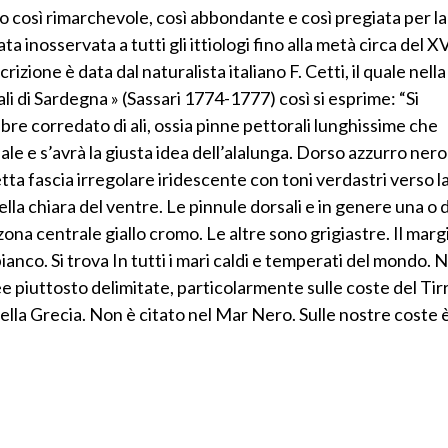
o così rimarchevole, così abbondante e così pregiata per la
ta inosservata a tutti gli ittiologi fino alla metà circa del X
izione è data dal naturalista italiano F. Cetti, il quale nella
ali di Sardegna » (Sassari 1774-1777) così si esprime: “Si
bre corredato di ali, ossia pinne pettorali lunghissime che
le e s’avrà la giusta idea dell’alalunga. Dorso azzurro nero
tta fascia irregolare iridescente con toni verdastri verso l
ella chiara del ventre. Le pinnule dorsali e in genere una o 
ona centrale giallo cromo. Le altre sono grigiastre. Il marg
bianco. Si trova In tutti i mari caldi e temperati del mondo. 
ee piuttosto delimitate, particolarmente sulle coste del Ti
 della Grecia. Non è citato nel Mar Nero. Sulle nostre coste 