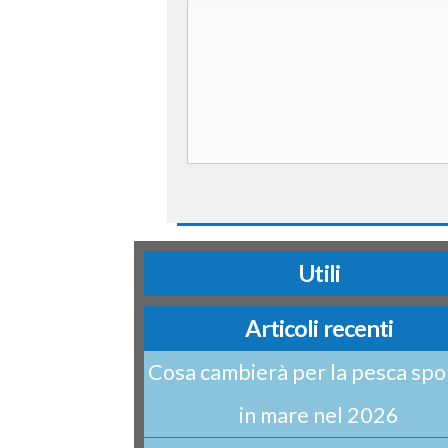
Utili
Articoli recenti
Cosa cambierà per la pesca spo
in mare nel 2026