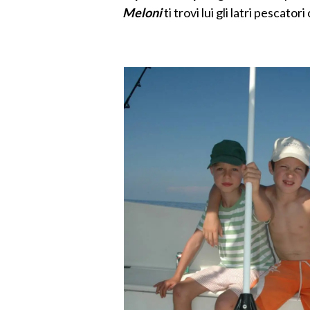
Meloni
ti trovi lui gli latri pescator