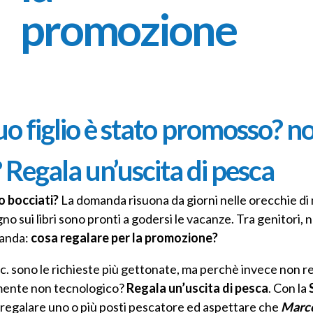
promozione
egalo per la promozione
uo figlio è stato promosso? n
? Regala un’uscita di pesca
o bocciati?
La domanda risuona da giorni nelle orecchie di 
o sui libri sono pronti a godersi le vacanze. Tra genitori, 
manda:
cosa regalare per la promozione?
c. sono le richieste più gettonate, ma perchè invece non r
ramente non tecnologico?
Regala un’uscita di pesca
. Con la
 regalare uno o più posti pescatore ed aspettare che
Marc