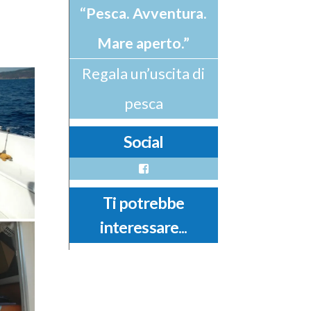
“Pesca. Avventura.
Mare aperto.”
Regala un’uscita di
pesca
Social
Facebook
Ti potrebbe
interessare...