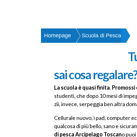
Homepage
Scuola di Pesca
R
T
sai cosa regalare
La scuola è quasi finita
.
Promossi 
studenti, che dopo 10 mesi di impegn
zii, invece, serpeggia ben altra do
Cellurale nuovo, i pad, computer ec
qualcosa di più bello, sano e sicu
di pesca Arcipelago Toscan
o puoi