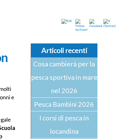
Articoli recenti
on
Cosa cambierà per la
pesca sportiva in mare
molti
nel 2026
nonni e
Pesca Bambini 2026
I corsi di pesca in
egale
Scuola
locandina
o