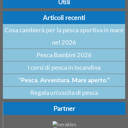
Utili
Articoli recenti
Cosa cambierà per la pesca sportiva in mare
nel 2026
Pesca Bambini 2026
I corsi di pesca in locandina
“Pesca. Avventura. Mare aperto.”
Regala un’uscita di pesca
Partner