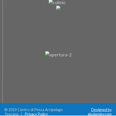
© 2019 Centro di Pesca Arcipelago
Designed by
Toscano |
Privacy Policy
giudansky.com