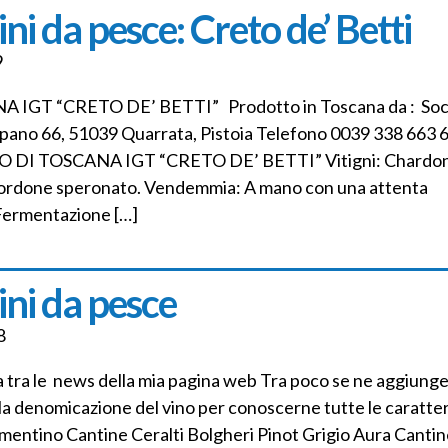
ini da pesce: Creto de’ Betti
9
A IGT “CRETO DE’ BETTI” Prodotto in Toscana da : Soc
mpano 66, 51039 Quarrata, Pistoia Telefono 0039 338 663 
NCO DI TOSCANA IGT “CRETO DE’ BETTI” Vitigni: Chardo
ordone speronato. Vendemmia: A mano con una attenta
 Fermentazione […]
ini da pesce
8
ta tra le news della mia pagina web Tra poco se ne aggiun
la denomicazione del vino per conoscerne tutte le caratte
mentino Cantine Ceralti Bolgheri Pinot Grigio Aura Cantine