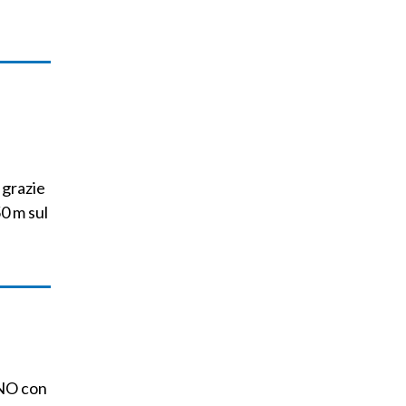
 grazie
0 m sul
INO con