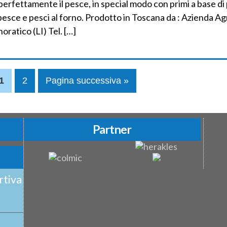
perfettamente il pesce, in special modo con primi a base di
 pesce e pesci al forno. Prodotto in Toscana da : Azienda Ag
oratico (LI) Tel. […]
1
2
Pagina successiva »
Partner
rtiva