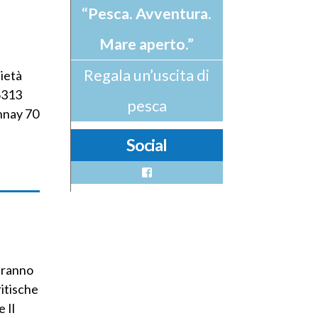
“Pesca. Avventura.
Mare aperto.”
Regala un’uscita di
ietà
6313
pesca
nnay 70
Social
Facebook
geranno
ritische
 Il