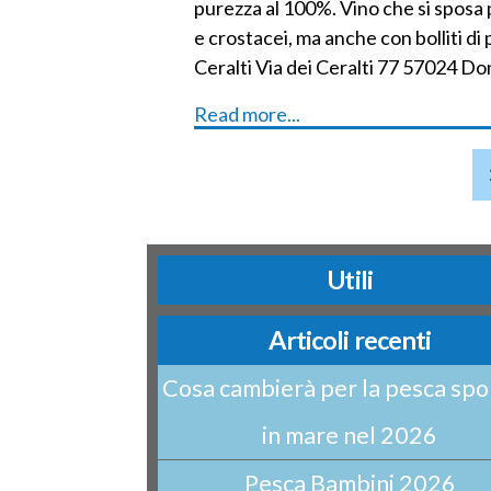
purezza al 100%. Vino che si sposa 
e crostacei, ma anche con bolliti di
Ceralti Via dei Ceralti 77 57024 Don
Read more...
Utili
Articoli recenti
Cosa cambierà per la pesca spo
in mare nel 2026
Pesca Bambini 2026