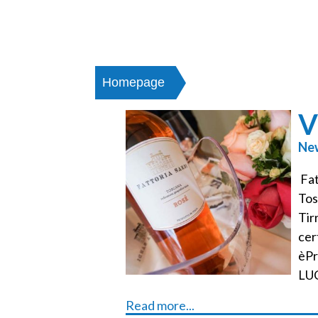
Homepage
Vini da pesce
V
Ne
Fat
Tos
Tir
cer
èPr
LUC
Read more...