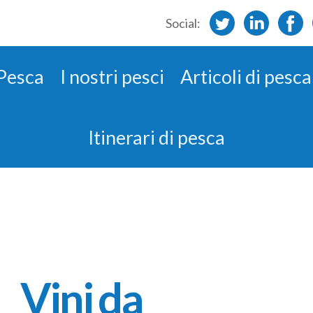
Social:
 Pesca
I nostri pesci
Articoli di pesca
Itinerari di pesca
Vini da