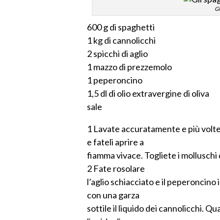
Gl
600 g di spaghetti
1 kg di cannolicchi
2 spicchi di aglio
1 mazzo di prezzemolo
1 peperoncino
1,5 dl di olio extravergine di oliva
sale
1 Lavate accuratamente e più volte 
e fateli aprire a
fiamma vivace. Togliete i molluschi d
2 Fate rosolare
l’aglio schiacciato e il peperoncino
con una garza
sottile il liquido dei cannolicchi. Q