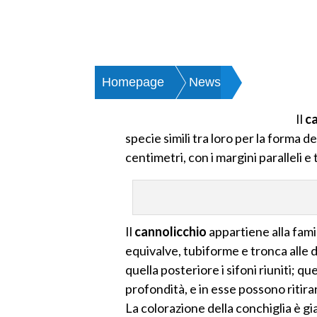
Homepage
News
Il Cannolic
Il
c
specie simili tra loro per la forma d
centimetri, con i margini paralleli e 
Il
cannolicchio
appartiene alla fami
equivalve, tubiforme e tronca alle 
quella posteriore i sifoni riuniti; qu
profondità, e in esse possono ritirar
La colorazione della conchiglia è gia