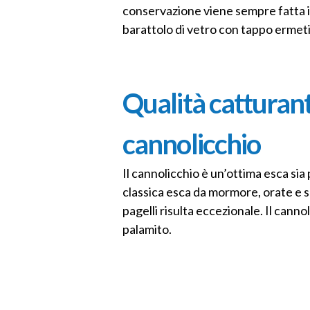
conservazione viene sempre fatta i
barattolo di vetro con tappo ermet
Qualità catturant
cannolicchio
Il cannolicchio è un’ottima esca sia 
classica esca da mormore, orate e sa
pagelli risulta eccezionale. Il cann
palamito.