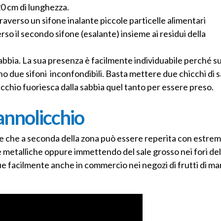
20 cm di lunghezza.
ttraverso un sifone inalante piccole particelle alimentari
erso il secondo sifone (esalante) insieme ai residui della
sabbia. La sua presenza è facilmente individuabile perché su
no due sifoni inconfondibili. Basta mettere due chicchi di s
licchio fuoriesca dalla sabbia quel tanto per essere preso.
cannolicchio
he che a seconda della zona può essere reperita con estre
te metalliche oppure immettendo del sale grosso nei fori de
ue facilmente anche in commercio nei negozi di frutti di ma