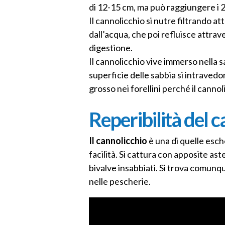
di 12-15 cm, ma può raggiungere i 
Il cannolicchio si nutre filtrando a
dall’acqua, che poi refluisce attrav
digestione.
Il cannolicchio vive immerso nella 
superficie delle sabbia si intravedo
grosso nei forellini perché il canno
Reperibilità del 
Il cannolicchio
è una di quelle esc
facilità. Si cattura con apposite as
bivalve insabbiati. Si trova comunq
nelle pescherie.