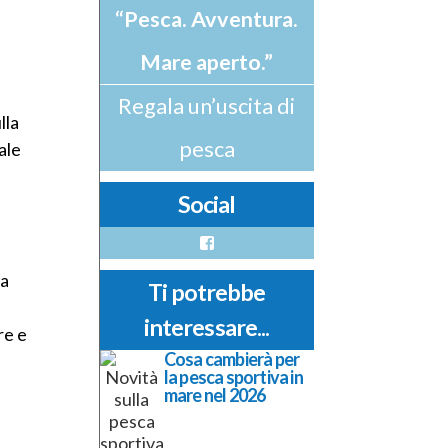
“Pesca. Avventura.
Mare aperto.”
Regala un’uscita di
lla
pesca
ale
Social
Facebook
ma
Ti potrebbe
l
interessare...
re e
Cosa cambierà per
la pesca sportiva in
mare nel 2026