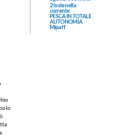
2 Isole nella
corrente
PESCA IN TOTALE
AUTONOMIA
Mipaff
n
chio
po lo
uò
tta
a