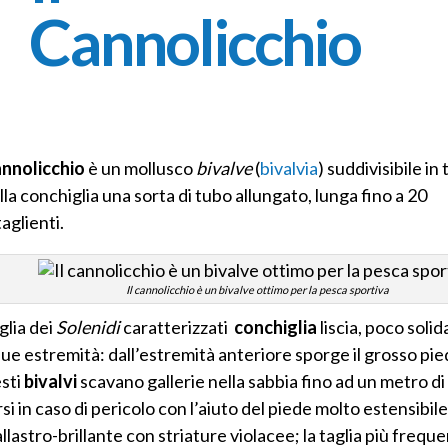
Cannolicchio
chio
annolicchio
è un mollusco
bivalve
(
bivalvia
) suddivisibile in 
ella conchiglia una sorta di tubo allungato, lunga fino a 20
taglienti.
Il cannolicchio è un bivalve ottimo per la pesca sportiva
glia dei
Solenidi
caratterizzati
conchiglia
liscia, poco solid
due estremità: dall’estremità anteriore sporge il grosso pie
esti
bivalvi
scavano gallerie nella sabbia fino ad un metro di
si in caso di pericolo con l’aiuto del piede molto estensibile
llastro-brillante con striature violacee; la taglia più frequ