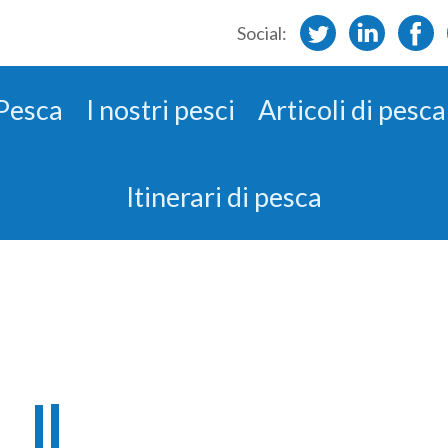
Social:
 Pesca
I nostri pesci
Articoli di pesca
Itinerari di pesca
Il