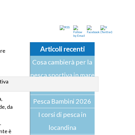
Articoli recenti
tre
Cosa cambierà per la
pesca sportiva in mare
nel 2026
a,
Pesca Bambini 2026
de, da
I corsi di pesca in
.
locandina
ente è