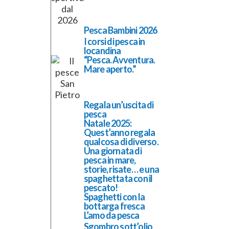
Pesca Bambini 2026
I corsi di pesca in
locandina
“Pesca. Avventura.
Mare aperto.”
Regala un’uscita di
pesca
Natale 2025:
Quest’anno regala
qualcosa di diverso.
Una giornata di
pesca in mare,
storie, risate… e una
spaghettata con il
pescato!
Spaghetti con la
bottarga fresca
L’amo da pesca
Sgombro sott’olio