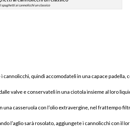
i spaghetti ai cannolicchi un classico
i cannolicchi, quindi accomodateli in una capace padella, 
alle valve e conservateli in una ciotola insieme al loro liqui
 in una casseruola con l’olio extravergine, nel frattempo filt
uando l’aglio sarà rosolato, aggiungete i cannolicchi con il lo