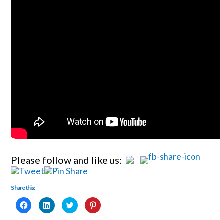
Please follow and like us:
Share this:
Fai
Fai
Fai
Fai
clic
clic
clic
clic
per
qui
qui
qui