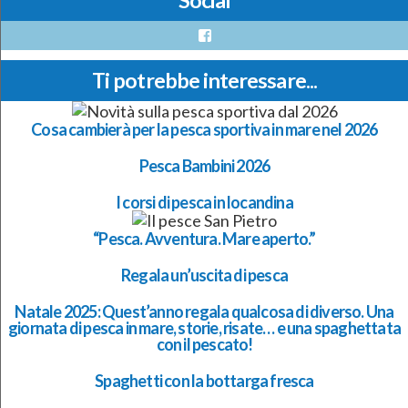
Social
Facebook
Ti potrebbe interessare...
Cosa cambierà per la pesca sportiva in mare nel 2026
Pesca Bambini 2026
I corsi di pesca in locandina
“Pesca. Avventura. Mare aperto.”
Regala un’uscita di pesca
Natale 2025: Quest’anno regala qualcosa di diverso. Una
giornata di pesca in mare, storie, risate… e una spaghettata
con il pescato!
Spaghetti con la bottarga fresca