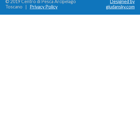
© 2019 Centro di Pesca Arcipelago
Designed by
Toscano |
Privacy Policy
giudansky.com