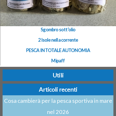
Sgombro sott’olio
2 Isole nella corrente
PESCA IN TOTALE AUTONOMIA
Mipaff
Utili
Articoli recenti
Cosa cambierà per la pesca sportiva in mare
nel 2026