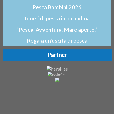
Pesca Bambini 2026
I corsi di pesca in locandina
“Pesca. Avventura. Mare aperto.”
Regala un’uscita di pesca
Partner