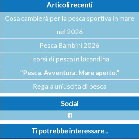
Articoli recenti
Cosa cambierà per la pesca sportiva in mare
nel 2026
Pesca Bambini 2026
I corsi di pesca in locandina
“Pesca. Avventura. Mare aperto.”
Regala un’uscita di pesca
Social
Facebook
Ti potrebbe interessare...