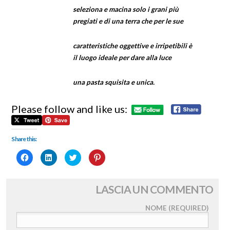
seleziona e macina solo i grani più
pregiati e di una terra che per le sue
caratteristiche oggettive e irripetibili è
il luogo ideale per dare alla luce
una pasta squisita e unica.
Please follow and like us:
Share this:
Fai
Fai
Fai
Fai
clic
clic
clic
clic
per
qui
qui
qui
condividere
per
per
per
su
condividere
condividere
condividere
Facebook
su
su
su
LASCIA UN COMMENTO
(Si
LinkedIn
Twitter
Pinterest
apre
(Si
(Si
(Si
in
apre
apre
apre
NOME (REQUIRED)
una
in
in
in
nuova
una
una
una
finestra)
nuova
nuova
nuova
finestra)
finestra)
finestra)