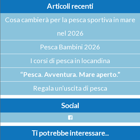
Articoli recenti
Cosa cambierà per la pesca sportiva in mare
nel 2026
Pesca Bambini 2026
I corsi di pesca in locandina
“Pesca. Avventura. Mare aperto.”
Regala un’uscita di pesca
Social
Facebook
Ti potrebbe interessare...