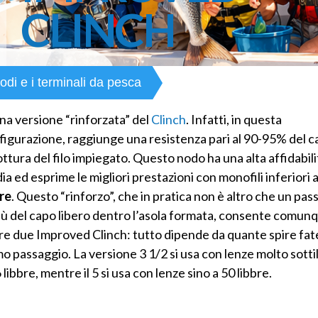
CLINCH
nodi e i terminali da pesca
NODO IMPROVED CLIN
una versione “rinforzata” del
Clinch
. Infatti, in questa
figurazione, raggiunge una resistenza pari al 90-95% del c
ottura del filo impiegato. Questo nodo ha una alta affidabili
a ed esprime le migliori prestazioni con monofili inferiori a
bre
. Questo “rinforzo”, che in pratica non è altro che un pas
più del capo libero dentro l’asola formata, consente comunq
re due Improved Clinch: tutto dipende da quante spire fate
o passaggio. La versione 3 1/2 si usa con lenze molto sottil
 libbre, mentre il 5 si usa con lenze sino a 50 libbre.