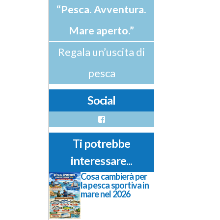
“Pesca. Avventura.
Mare aperto.”
Regala un’uscita di
pesca
Social
Facebook
Ti potrebbe
interessare...
Cosa cambierà per
la pesca sportiva in
mare nel 2026