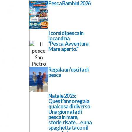
Pesca Bambini 2026
I corsi di pesca in
locandina
“Pesca. Avventura.
Mare aperto.”
Regala un’uscita di
pesca
Natale 2025:
Quest’anno regala
qualcosa di diverso.
Una giornata di
pesca in mare,
storie, risate… e una
spaghettata con il