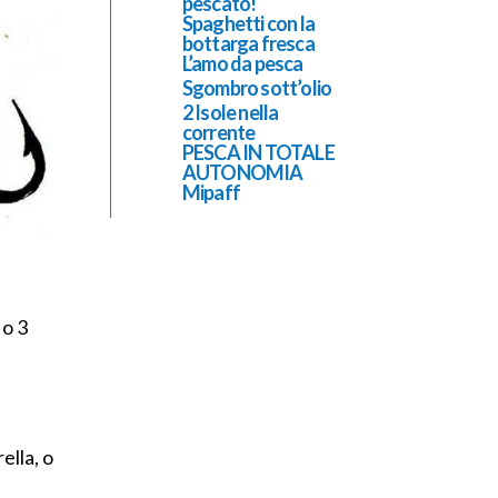
pescato!
Spaghetti con la
bottarga fresca
L’amo da pesca
Sgombro sott’olio
2 Isole nella
corrente
PESCA IN TOTALE
AUTONOMIA
Mipaff
 o 3
ella, o