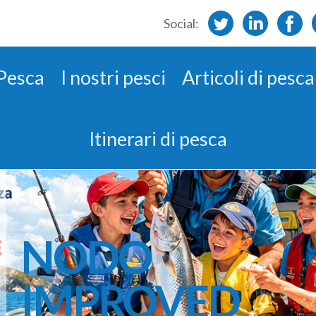
Social:
 Pesca
I nostri pesci
Articoli di pesca
Itinerari di pesca
NODO
IMPROVED