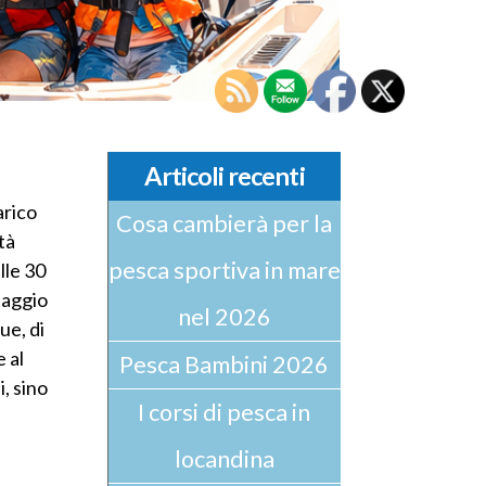
CH
Articoli recenti
arico
Cosa cambierà per la
tà
pesca sportiva in mare
lle 30
saggio
nel 2026
ue, di
 al
Pesca Bambini 2026
i, sino
I corsi di pesca in
locandina