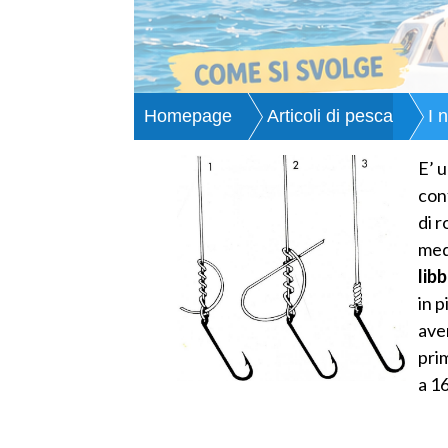
Homepage
Articoli di pesca
I 
E’ 
con
di r
medi
lib
in 
ave
prim
a 16