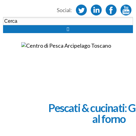
Social:
Pescati & cucinati: G
al forno