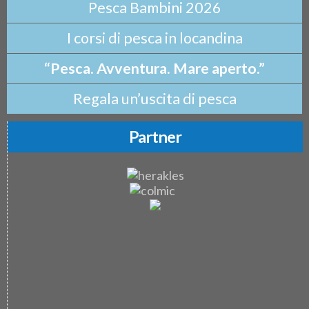
Pesca Bambini 2026
I corsi di pesca in locandina
“Pesca. Avventura. Mare aperto.”
Regala un’uscita di pesca
Partner