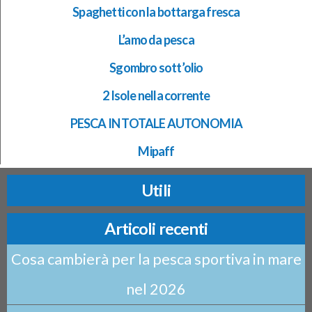
Spaghetti con la bottarga fresca
L’amo da pesca
Sgombro sott’olio
2 Isole nella corrente
PESCA IN TOTALE AUTONOMIA
Mipaff
Utili
Articoli recenti
Cosa cambierà per la pesca sportiva in mare
nel 2026