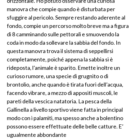
orizzontale. Ho potuto osservare una curiosa
manovra che compie quando è disturbata per
sfuggire al pericolo. Sempre restando aderente al
fondo, compie un percorso molto breve ma a figura
di 8 camminando sulle pettorali e smuovendo la
coda in modo da sollevare la sabbia del fondo. In
questa manovra trova il sistema di seppellirsi
completamente, poiché appena la sabbia si è
rideposta, l’animale è sparito. Emette inoltre un
curioso rumore, una specie di grugnito o di
brontolio, anche quando è tirata fuori dell’acqua,
facendo vibrare, a mezzo di appositi muscoli, le
pareti della vescica natatoria. La pesca della
Gallinella a livello sportivo viene fatta in principal
modo con i palamiti, ma spesso anche a bolentino
possono essere effettuate delle belle catture. E’
ugualmente abbondante