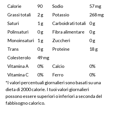
Calorie
90
Sodio
57 mg
Grassi totali
2 g
Potassio
268 mg
Saturi
1 g
Carboidrati totali
0 g
Polinsaturi
0 g
Fibra alimentare
0 g
Monoinsaturi
1 g
Zuccheri
0 g
Trans
0 g
Proteine
18 g
Colesterolo
49 mg
Vitamina A
0%
Calcio
0%
Vitamina C
0%
Ferro
0%
*I valori percentuali giornalieri sono basati su una
dieta di 2000 calorie. I tuoi valori giornalieri
possono essere superiori o inferiori a seconda del
fabbisogno calorico.