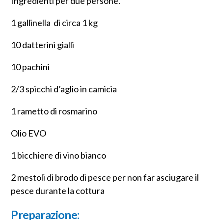
Ingredienti per due persone.
1 gallinella di circa 1 kg
10 datterini gialli
10 pachini
2/3 spicchi d’aglio in camicia
1 rametto di rosmarino
Olio EVO
1 bicchiere di vino bianco
2 mestoli di brodo di pesce per non far asciugare il
pesce durante la cottura
Preparazione: