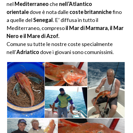
nel
Mediterraneo
che
nell’Atlantico
orientale
dove è nota dalle
coste britanniche
fino
a quelle del
Senegal
. E’ diffusa in tutto il
Mediterraneo, compreso
il Mar di Marmara,
il Mar
Nero e il Mare di Azof.
Comune su tutte le nostre coste specialmente
nell’
Adriatico
dove i giovani sono comunissimi.