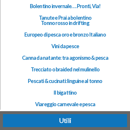
Bolentino invernale…. Pronti, Via!
Tanute e Prai a bolentino
Tonno rosso in drifting
Europeo di pesca oro e bronzo Italiano
Vini da pesce
Canna da natante: tra agonismo & pesca
Trecciato o braided nel mulinello
Pescati & cucinati: linguine al tonno
Il bigattino
Viareggio carnevale e pesca
Utili