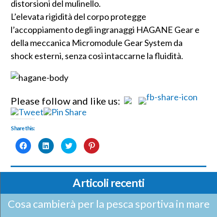
distorsioni del mulinello.
L’elevata rigidità del corpo protegge
l’accoppiamento degli ingranaggi HAGANE Gear e
della meccanica Micromodule Gear System da
shock esterni, senza così intaccarne la fluidità.
Please follow and like us:
Share this:
Fai
Fai
Fai
Fai
clic
clic
clic
clic
per
qui
qui
qui
condividere
per
per
per
su
condividere
condividere
condividere
Facebook
su
su
su
(Si
LinkedIn
Twitter
Pinterest
Articoli recenti
apre
(Si
(Si
(Si
in
apre
apre
apre
una
in
in
in
Cosa cambierà per la pesca sportiva in mare
nuova
una
una
una
finestra)
nuova
nuova
nuova
finestra)
finestra)
finestra)