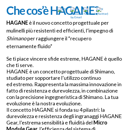
Che cos’è HAGANE?
HAGANE
è il nuovo concetto progettuale per
mulinelli più resistenti ed efficienti, l’impegno di
Shimano
per raggiungere il “recupero
eternamente fluido”
Se ti piace vincere sfide estreme, HAGANE è quello
che ti serve.
HAGANE è un concetto progettuale di Shimano,
studiato per sopportare l’utilizzo continuo
ed estremo. Rappresenta la massima innovazione in
fatto di resistenza e durevolezza, in combinazione
con la precisione ingegneristica di Shimano. La tua
evoluzione è la nostra evoluzione.
Il concetto HAGANE si fonda su 4 pilastri: la
durevolezza e resistenza degli ingranaggi HAGANE
Gear, l’estrema sensibilità e fluidità del
Micro
Module Gear
, l’efficienza del sistema di