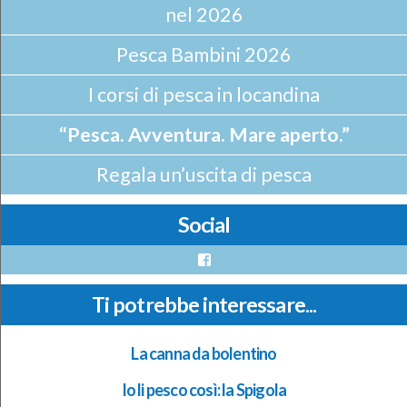
nel 2026
Pesca Bambini 2026
I corsi di pesca in locandina
“Pesca. Avventura. Mare aperto.”
Regala un’uscita di pesca
Social
Facebook
Ti potrebbe interessare...
La canna da bolentino
Io li pesco così: la Spigola